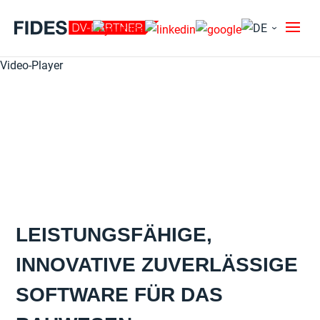
Video-Player
LEISTUNGSFÄHIGE,
Media error: Format(s) not supported or source(s) not found
INNOVATIVE ZUVERLÄSSIGE
Datei herunterladen: https://www.fides-dvp.de/wp-
content/uploads/2023/03/324016647.mp4
SOFTWARE FÜR DAS