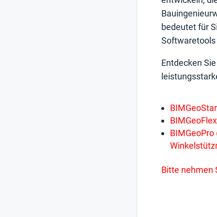
Bauingenieurw
bedeutet für 
Softwaretools
Entdecken Sie 
leistungsstark
BIMGeoStart
BIMGeoFlex 
BIMGeoPro (
Winkelstütz
Bitte nehmen S