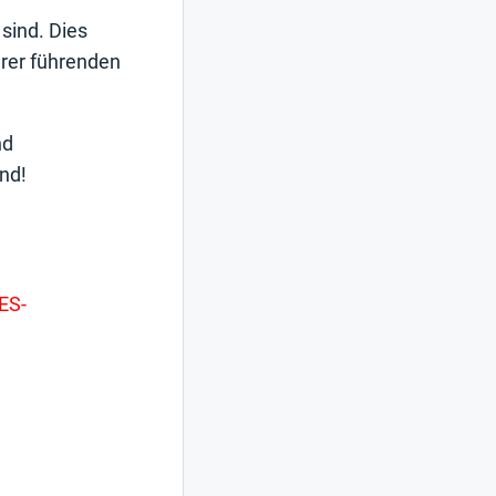
sind. Dies
rer führenden
nd
and!
ES-