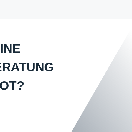
INE
ERATUNG
BOT?