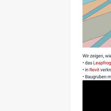
Wir zeigen, wie
• das
Leapfrog
• in
Revit
verk
• Baugruben 