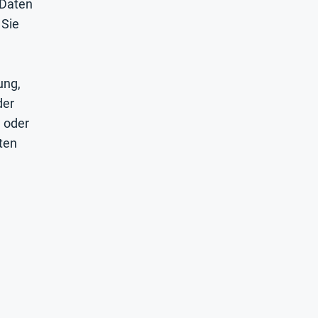
 Daten
 Sie
ung,
der
g oder
ten