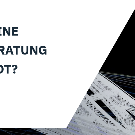
INE
ERATUNG
OT?