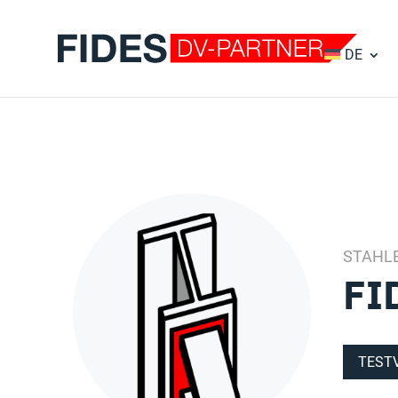
DE
STAHL
FI
TEST