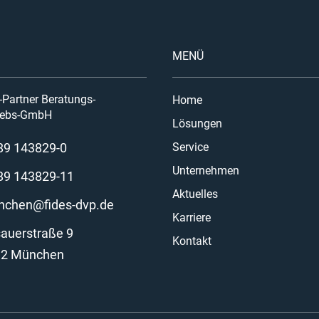
MENÜ
Partner Beratungs-
Home
riebs-GmbH
Lösungen
89 143829-0
Service
Unternehmen
89 143829-11
Aktuelles
chen@fides-dvp.de
Karriere
auerstraße 9
Kontakt
92 München