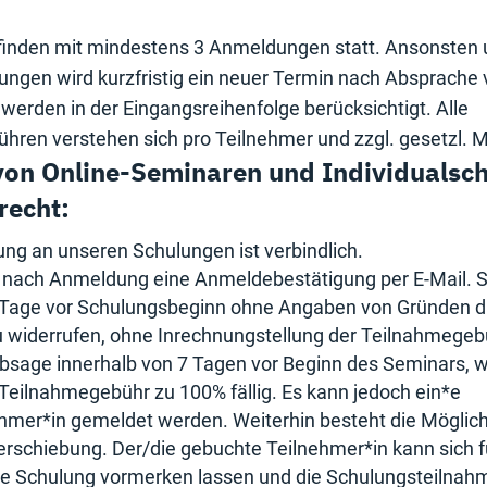
finden mit mindestens 3 Anmeldungen statt. Ansonsten 
ngen wird kurzfristig ein neuer Termin nach Absprache 
erden in der Eingangsreihenfolge berücksichtigt. Alle
hren verstehen sich pro Teilnehmer und zzgl. gesetzl. 
 von Online-Seminaren und Individualsc
recht:
ng an unseren Schulungen ist verbindlich.
n nach Anmeldung eine Anmeldebestätigung per E-Mail. 
8 Tage vor Schulungsbeginn ohne Angaben von Gründen 
 zu widerrufen, ohne Inrechnungstellung der Teilnahmege
Absage innerhalb von 7 Tagen vor Beginn des Seminars, w
 Teilnahmegebühr zu 100% fällig. Es kann jedoch ein*e
ehmer*in gemeldet werden. Weiterhin besteht die Möglich
rschiebung. Der/die gebuchte Teilnehmer*in kann sich f
de Schulung vormerken lassen und die Schulungsteilnah