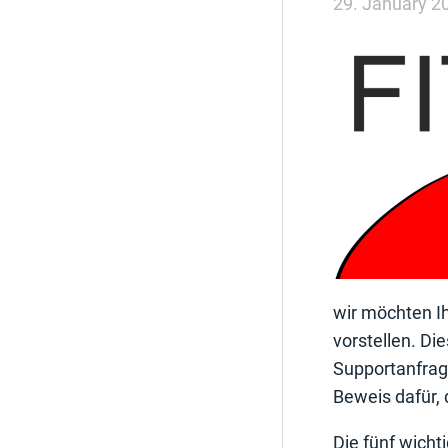
29. January 2
wir möchten Ih
vorstellen. D
Supportanfrag
Beweis dafür, 
Die fünf wich