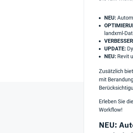
NEU:
Automa
OPTIMIERU
landxml-Date
VERBESSER
UPDATE:
Dy
NEU:
Revit u
Zusätzlich bi
mit Berandung
Berücksichti
Erleben Sie di
Workflow!
NEU: Aut