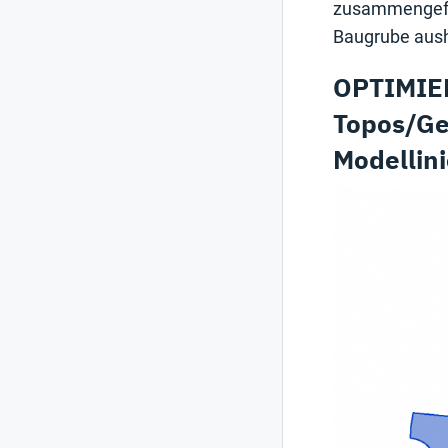
zusammengefas
Baugrube aus
OPTIMIE
Topos/Ge
Modellin