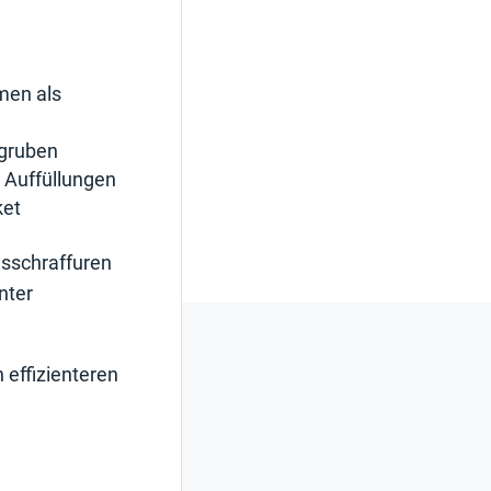
men als
ugruben
 Auffüllungen
ket
gsschraffuren
nter
 effizienteren